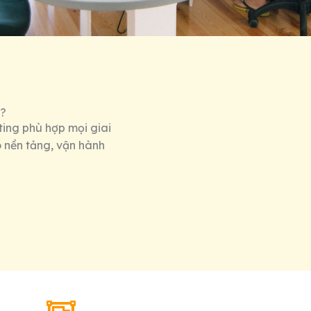
ì?
ting phù hợp mọi giai
o nền tảng, vận hành