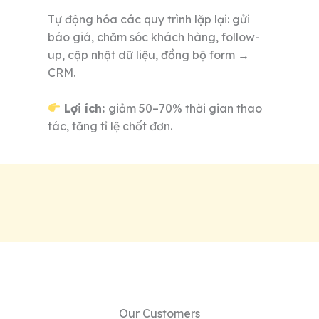
Tự động hóa các quy trình lặp lại: gửi
báo giá, chăm sóc khách hàng, follow-
up, cập nhật dữ liệu, đồng bộ form →
CRM.
Lợi ích:
giảm 50–70% thời gian thao
tác, tăng tỉ lệ chốt đơn.
Our Customers