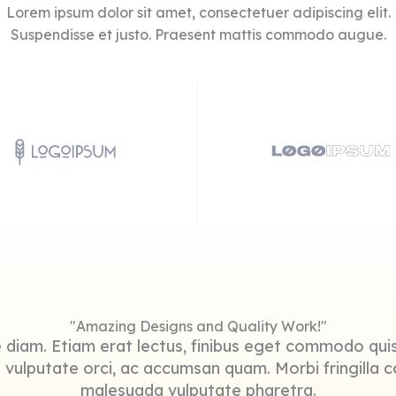
Lorem ipsum dolor sit amet, consectetuer adipiscing elit.
Suspendisse et justo. Praesent mattis commodo augue.​
"Amazing Designs and Quality Work!"
diam. Etiam erat lectus, finibus eget commodo quis,
s vulputate orci, ac accumsan quam. Morbi fringilla c
malesuada vulputate pharetra.