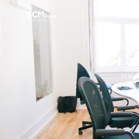
Nhảy
tới
nội
dung
Giải 
Từ Webs
gi