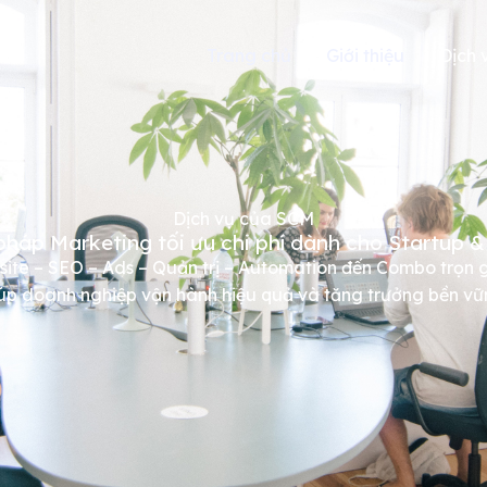
Trang chủ
Giới thiệu
Dịch 
Dịch vụ của SCM
pháp Marketing tối ưu chi phí dành cho Startup 
ite – SEO – Ads – Quản trị – Automation đến Combo trọn 
úp doanh nghiệp vận hành hiệu quả và tăng trưởng bền vữ