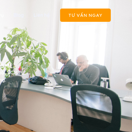
vụ
Blog
Liên hệ
TƯ VẤN NGAY
& SME.
gói, SCM
ng.