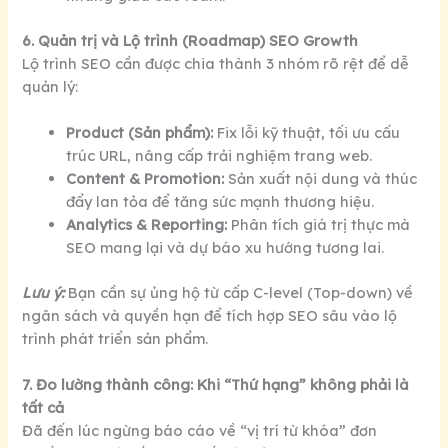
6. Quản trị và Lộ trình (Roadmap) SEO Growth
Lộ trình SEO cần được chia thành 3 nhóm rõ rệt để dễ
quản lý:
Product (Sản phẩm):
Fix lỗi kỹ thuật, tối ưu cấu
trúc URL, nâng cấp trải nghiệm trang web.
Content & Promotion:
Sản xuất nội dung và thúc
đẩy lan tỏa để tăng sức mạnh thương hiệu.
Analytics & Reporting:
Phân tích giá trị thực mà
SEO mang lại và dự báo xu hướng tương lai.
Lưu ý:
Bạn cần sự ủng hộ từ cấp C-level (Top-down) về
ngân sách và quyền hạn để tích hợp SEO sâu vào lộ
trình phát triển sản phẩm.
7. Đo lường thành công: Khi “Thứ hạng” không phải là
tất cả
Đã đến lúc ngừng báo cáo về “vị trí từ khóa” đơn