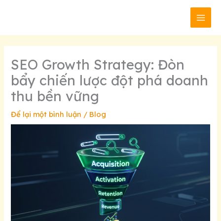
Nhảy
MAI
tới
MEN
nội
dung
SEO Growth Strategy: Đòn
bẩy chiến lược đột phá doanh
thu bền vững
Để lại một bình luận
/
Blog