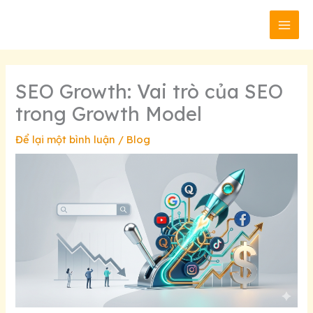
Nhảy
MAI
tới
MEN
nội
dung
SEO Growth: Vai trò của SEO
trong Growth Model
Để lại một bình luận
/
Blog