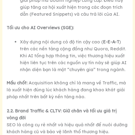
giải pháp mà doanh nghiệp cung cấp. Điều này
giúp tăng cơ hội xuất hiện trong các đoạn trích
dẫn (Featured Snippets) và câu trả lời của AI.
Tối ưu cho AI Overviews (SGE):
Xây dựng nội dung có độ tin cậy cao (
E-E-A-T
)
trên các nền tảng cộng đồng như Quora, Reddit.
Khi AI tổng hợp thông tin, việc thương hiệu xuất
hiện liên tục trên các nguồn uy tín này sẽ giúp AI
nhận diện bạn là một “chuyên gia” trong ngành.
Mấu chốt:
Acquisition không chỉ là mang về Traffic, mà
là xuất hiện đúng lúc khách hàng đang khao khát giải
pháp nhất trên bất kỳ nền tảng nào.
2.2. Brand Traffic & CLTV: Giữ chân và tối ưu giá trị
vòng đời
SEO là công cụ rẻ nhất và hiệu quả nhất để nuôi dưỡng
khách hàng cũ và bảo vệ lãnh thổ thương hiệu.