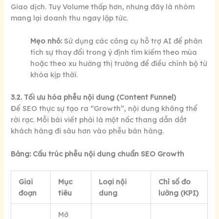
Giao dịch. Tuy Volume thấp hơn, nhưng đây là nhóm
mang lại doanh thu ngay lập tức.
Mẹo nhỏ:
Sử dụng các công cụ hỗ trợ AI để phân
tích sự thay đổi trong ý định tìm kiếm theo mùa
hoặc theo xu hướng thị trường để điều chỉnh bộ từ
khóa kịp thời.
3.2. Tối ưu hóa phễu nội dung (Content Funnel)
Để SEO thực sự tạo ra “Growth”, nội dung không thể
rời rạc. Mỗi bài viết phải là một nấc thang dẫn dắt
khách hàng đi sâu hơn vào phễu bán hàng.
Bảng: Cấu trúc phễu nội dung chuẩn SEO Growth
Giai
Mục
Loại nội
Chỉ số đo
đoạn
tiêu
dung
lường (KPI)
Mở