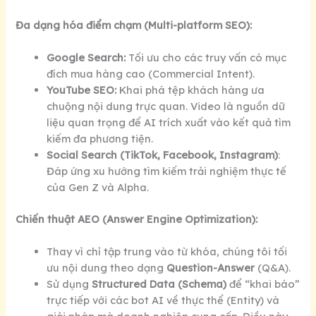
Đa dạng hóa điểm chạm (Multi-platform SEO):
Google Search:
Tối ưu cho các truy vấn có mục
đích mua hàng cao (Commercial Intent).
YouTube SEO:
Khai phá tệp khách hàng ưa
chuộng nội dung trực quan. Video là nguồn dữ
liệu quan trọng để AI trích xuất vào kết quả tìm
kiếm đa phương tiện.
Social Search (TikTok, Facebook, Instagram)
:
Đáp ứng xu hướng tìm kiếm trải nghiệm thực tế
của Gen Z và Alpha.
Chiến thuật AEO (Answer Engine Optimization):
Thay vì chỉ tập trung vào từ khóa, chúng tôi tối
ưu nội dung theo dạng
Question-Answer
(Q&A).
Sử dụng
Structured Data (Schema)
để “khai báo”
trực tiếp với các bot AI về thực thể (Entity) và