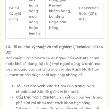
hành
Review
BOFU
Conversion
động
khách hàng,
(Quyết
Rate (CR),
mua
Landing
định)
ROI.
hàng
Page bán
hoặc
hàng.
liên hệ.
3.3. Tối ưu hóa kỹ thuật và trải nghiệm (Technical SEO &
UX)
Một chiến lược Growth sẽ vô nghĩa nếu website chậm
hoặc khó sử dụng. Đặc biệt với người dùng WordPress,
việc sử dụng các công cụ quản lý như Rank Math hay
Elementor cần được phối hợp nhịp nhàng để:
Tối ưu Core Web Vitals:
Đảm bảo trang load
nhanh dưới 2.5s để giảm tỷ lệ thoát.
Cấu trúc Topic Cluster:
Liên kết các bài viết trong
phễu lại với nhau một cách khoa học bằng
Internal Link, giúp Google hiểu sâu về thực thể