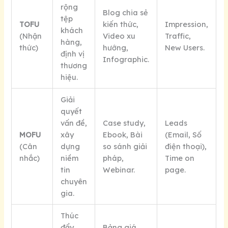
rộng
Blog chia sẻ
tệp
TOFU
kiến thức,
Impression,
khách
(Nhận
Video xu
Traffic,
hàng,
thức)
hướng,
New Users.
định vị
Infographic.
thương
hiệu.
Giải
quyết
vấn đề,
Case study,
Leads
MOFU
xây
Ebook, Bài
(Email, Số
(Cân
dựng
so sánh giải
điện thoại),
nhắc)
niềm
pháp,
Time on
tin
Webinar.
page.
chuyên
gia.
Thúc
đẩy
Bảng giá,