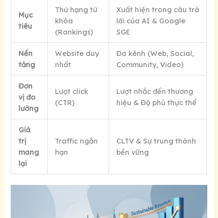
Thứ hạng từ
Xuất hiện trong câu trả
Mục
khóa
lời của AI & Google
tiêu
(Rankings)
SGE
Nền
Website duy
Đa kênh (Web, Social,
tảng
nhất
Community, Video)
Đơn
Lượt click
Lượt nhắc đến thương
vị đo
(CTR)
hiệu & Độ phủ thực thể
lường
Giá
trị
Traffic ngắn
CLTV & Sự trung thành
mang
hạn
bền vững
lại