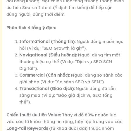
đổi bằng không. Một chiến lược tăng trưởng thông minh
ưu tiên Search Intent (Ý định tìm kiếm) để tiếp cận
đúng người, đúng thời điểm.
Phân tích 4 tầng ý định:
Informational (Thông tin):
Người dùng muốn học
hỏi (Ví dụ: “SEO Growth là gì?”).
Navigational (Điều hướng):
Người dùng tìm một
thương hiệu cụ thể (Ví dụ: “Dịch vụ SEO SCM
Digital”).
Commercial (Cân nhắc):
Người dùng so sánh các
giải pháp (Ví dụ: “So sánh SEO và SEM”).
Transactional (Giao dịch):
Người dùng đã sẵn
sàng mua (Ví dụ: “Báo giá dịch vụ SEO tổng
thể”).
Chiến thuật ưu tiên Value:
Thay vì đổ 80% nguồn lực
vào các từ khóa thông tin rộng, hãy tập trung vào các
Long-tail Keywords
(từ khóa đuôi dài) thuộc nhóm