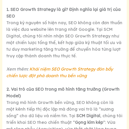
1. SEO Growth Strategy là gì? Định nghĩa lại giá trị của
SEO
Trong kỷ nguyên số hiện nay, SEO không còn đơn thuần
là việc đưa website lên trang nhất Google. Tại SCM
Digital, chúng tôi nhìn nhận SEO Growth Strategy như
một chiến lược tổng thể, kết hợp giữa kỹ thuật tối ưu và
tư duy marketing tăng trưởng để chuyển hóa từng lượt
truy cập thành doanh thu thực tế.
Xem thêm:
Khái niệm SEO Growth Strategy đòn bẩy
chiến lược đột phá doanh thu bền vững
2. Vai trò của SEO trong mô hình tăng trưởng (Growth
Model)
Trong mô hình Growth bền vững, SEO không còn là
một kênh tiếp thị độc lập mà đóng vai trò là “xương
sống” cho dữ liệu và niềm tin. Tại
SCM Digital
, chúng tôi
triển khai SEO theo chiến thuật “
Gọng kìm kép
“: Vừa
mở rộng phễu (Acquisition), vừa thắt chặt lòng trung