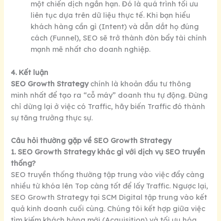
một chiến dịch ngắn hạn. Đó là quá trình tối ưu
liên tục dựa trên dữ liệu thực tế. Khi bạn hiểu
khách hàng cần gì (Intent) và dẫn dắt họ đúng
cách (Funnel), SEO sẽ trở thành đòn bẩy tài chính
mạnh mẽ nhất cho doanh nghiệp.
4. Kết luận
SEO Growth Strategy
chính là khoản đầu tư thông
minh nhất để tạo ra “cỗ máy” doanh thu tự động. Đừng
chỉ dừng lại ở việc có Traffic, hãy biến Traffic đó thành
sự tăng trưởng thực sự.
Câu hỏi thường gặp về SEO Growth Strategy
1. SEO Growth Strategy khác gì với dịch vụ SEO truyền
thống?
SEO truyền thống thường tập trung vào việc đẩy càng
nhiều từ khóa lên Top càng tốt để lấy Traffic. Ngược lại,
SEO Growth Strategy tại SCM Digital tập trung vào kết
quả kinh doanh cuối cùng. Chúng tôi kết hợp giữa việc
tìm kiếm khách hàng mới (Acquisition) và tối ưu hóa