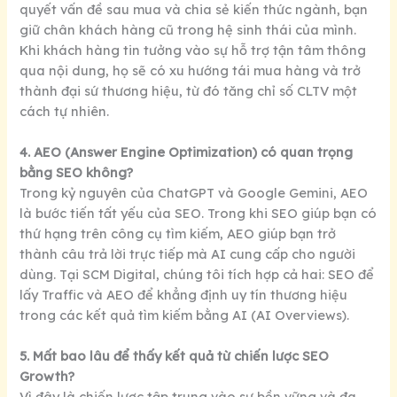
quyết vấn đề sau mua và chia sẻ kiến thức ngành, bạn
giữ chân khách hàng cũ trong hệ sinh thái của mình.
Khi khách hàng tin tưởng vào sự hỗ trợ tận tâm thông
qua nội dung, họ sẽ có xu hướng tái mua hàng và trở
thành đại sứ thương hiệu, từ đó tăng chỉ số CLTV một
cách tự nhiên.
4. AEO (Answer Engine Optimization) có quan trọng
bằng SEO không?
Trong kỷ nguyên của ChatGPT và Google Gemini, AEO
là bước tiến tất yếu của SEO. Trong khi SEO giúp bạn có
thứ hạng trên công cụ tìm kiếm, AEO giúp bạn trở
thành câu trả lời trực tiếp mà AI cung cấp cho người
dùng. Tại SCM Digital, chúng tôi tích hợp cả hai: SEO để
lấy Traffic và AEO để khẳng định uy tín thương hiệu
trong các kết quả tìm kiếm bằng AI (AI Overviews).
5. Mất bao lâu để thấy kết quả từ chiến lược SEO
Growth?
Vì đây là chiến lược tập trung vào sự bền vững và đa